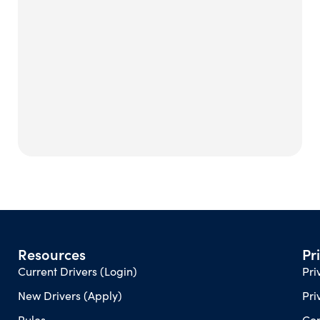
Resources
Pr
Current Drivers (Login)
Pri
New Drivers (Apply)
Pri
Rules
Con