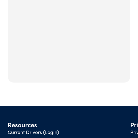
Resources
Pr
Current Drivers (Login)
Pri