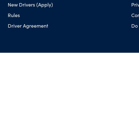
New Drivers (Apply)
Pri
Rules
Con
Driver Agreement
Do 